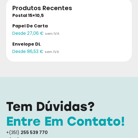
Produtos Recentes
Postal 15×10,5
Papel De Carta
Desde
27,06
€
sem IVA
Envelope DL
Desde
86,53
€
sem IVA
Tem Dúvidas?
Entre Em Contato!
+(351)
255 539 770