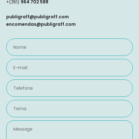
+(351)
964 702 588
publigraff@publigraff.com
encomendas@publigraff.com