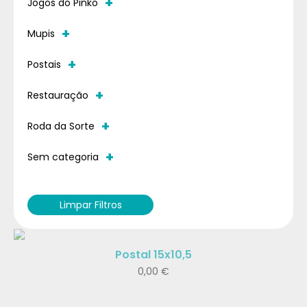
+
Jogos do Pinko
+
Mupis
+
Postais
+
Restauração
+
Roda da Sorte
+
Sem categoria
Limpar Filtros
Postal 15x10,5
0,00
€