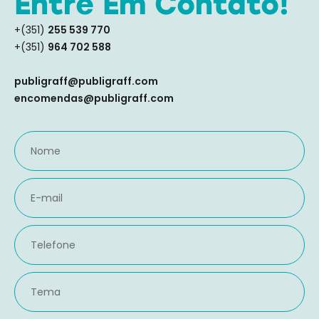
Entre Em Contato!
+(351)
255 539 770
+(351)
964 702 588
publigraff@publigraff.com
encomendas@publigraff.com