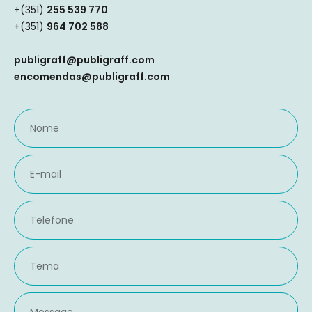
+(351)
255 539 770
+(351)
964 702 588
publigraff@publigraff.com
encomendas@publigraff.com