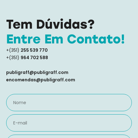
Tem Dúvidas?
Entre Em Contato!
+(351)
255 539 770
+(351)
964 702 588
publigraff@publigraff.com
encomendas@publigraff.com