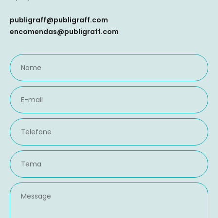
publigraff@publigraff.com
encomendas@publigraff.com