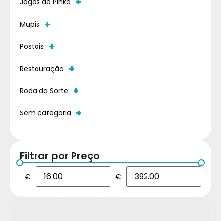
+
Jogos do Pinko
+
Mupis
+
Postais
+
Restauração
+
Roda da Sorte
+
Sem categoria
Filtrar por Preço
€
€