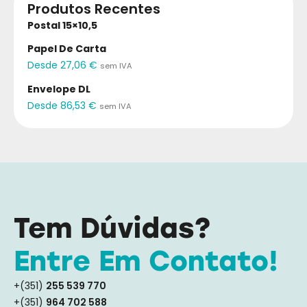
Produtos Recentes
Postal 15×10,5
Papel De Carta
Desde
27,06
€
sem IVA
Envelope DL
Desde
86,53
€
sem IVA
Tem Dúvidas?
Entre Em Contato!
+(351)
255 539 770
+(351)
964 702 588